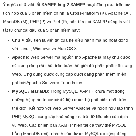
Cách cài đặt XAMPP trên Linux
Ý nghĩa chữ viết tắt
XAMPP là gì?
XAMPP
hoạt động dựa trên sự
Khởi động XAMPP Để Chạy Localhost
tích hợp của 5 phần mềm chính là Cross-Platform (X), Apache (A),
Chạy Website trên môi trường Localhost với XAMPP
MariaDB (M), PHP (P) và Perl (P), nên tên gọi XAMPP cũng là viết
Tạo cơ sở dữ liệu MySQL (Database) trên Localhost
tắt từ chữ cái đầu của 5 phần mềm này:
Chữ X đầu tiên là viết tắt của hệ điều hành mà nó hoạt động
với: Linux, Windows và Mac OS X.
Apache
: Web Server mã nguồn mở Apache là máy chủ được
sử dụng rộng rãi nhất trên toàn thế giới để phân phối nội dung
Web. Ứng dụng được cung cấp dưới dạng phần mềm miễn
phí bởi Apache Software Foundation.
MySQL / MariaDB
: Trong MySQL, XAMPP chứa một trong
những hệ quản trị cơ sở dữ liệu quan hệ phổ biến nhất trên
thế giới. Kết hợp với Web Server Apache và ngôn ngữ lập trình
PHP, MySQL cung cấp khả năng lưu trữ dữ liệu cho các dịch
vụ Web. Các phiên bản XAMPP hiện tại đã thay thế MySQL
bằng MariaDB (một nhánh của dự án MySQL do cộng đồng