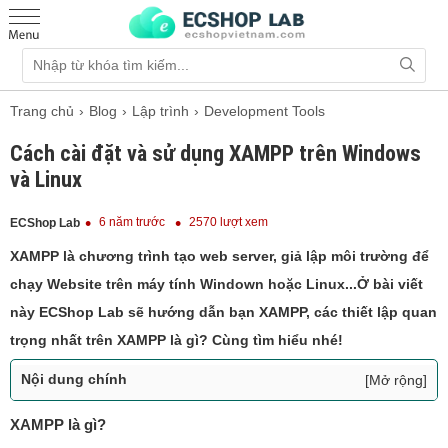
Trang chủ
Blog
Lập trình
Development Tools
Cách cài đặt và sử dụng XAMPP trên Windows
và Linux
6 năm trước
2570 lượt xem
ECShop Lab
XAMPP là chương trình tạo web server, giả lập môi trường để
chạy Website trên máy tính Windown hoặc Linux...Ở bài viết
này ECShop Lab sẽ hướng dẫn bạn XAMPP, các thiết lập quan
trọng nhất trên XAMPP là gì? Cùng tìm hiểu nhé!
Nội dung chính
[Mở rộng]
XAMPP là gì?
XAMPP là gì?
Hướng dẫn cài đặt XAMPP