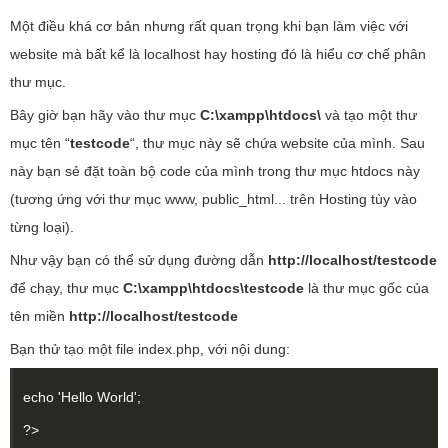
Một điều khá cơ bản nhưng rất quan trọng khi bạn làm việc với
website mà bất kể là localhost hay hosting đó là hiểu cơ chế phân
thư mục.
Bây giờ bạn hãy vào thư mục
C:\xampp\htdocs\
và tạo một thư
mục tên “
testcode
“, thư mục này sẽ chứa website của mình. Sau
này bạn sẻ đặt toàn bộ code của mình trong thư mục htdocs này
(tương ứng với thư mục www, public_html... trên Hosting tùy vào
từng loại).
Như vậy bạn có thể sử dụng đường dẫn
http://localhost/testcode
để chạy, thư mục
C:\xampp\htdocs\testcode
là thư mục gốc của
tên miền
http://localhost/testcode
Bạn thử tạo một file index.php, với nội dung:
echo 'Hello World';
?>