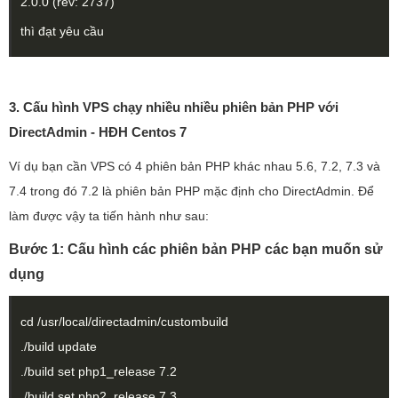
2.0.0 (rev: 2737)
thì đạt yêu cầu
3. Cấu hình VPS chạy nhiều nhiều phiên bản PHP với
DirectAdmin - HĐH Centos 7
Ví dụ bạn cần VPS có 4 phiên bản PHP khác nhau 5.6, 7.2, 7.3 và
7.4 trong đó 7.2 là phiên bản PHP mặc định cho DirectAdmin. Để
làm được vậy ta tiến hành như sau:
Bước 1: Cấu hình các phiên bản PHP các bạn muốn sử
dụng
cd /usr/local/directadmin/custombuild
./build update
./build set php1_release 7.2
./build set php2_release 7.3