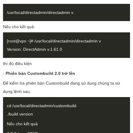
/usr/local/directadmin/directadmin v
Nếu cho kết quả:
[root@vps ~]# /usr/local/directadmin/directadmin v
Version: DirectAdmin v.1.61.0
thì đủ điều kiện
-
Phiên bản Custombuild 2.0 trở lên
Để kiểm tra phiên bản Custombuild đang sử dụng chúng ta sử
dụng lệnh sau:
cd /usr/local/directadmin/custombuild
./build version
Nếu cho kết quả