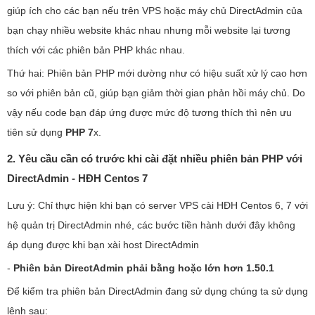
3. Cấu hình VPS chạy nhiều nhiều phiên bản PHP với
giúp ích cho các bạn nếu trên VPS hoặc máy chủ DirectAdmin của
DirectAdmin - HĐH Centos 7
bạn chạy nhiều website khác nhau nhưng mỗi website lại tương
Bước 1: Cấu hình các phiên bản PHP các bạn muốn sử
thích với các phiên bản PHP khác nhau.
dụng
Thứ hai: Phiên bản PHP mới dường như có hiệu suất xử lý cao hơn
Bước 2: Biên dịch lại toàn bộ các phiên bản PHP
so với phiên bản cũ, giúp bạn giảm thời gian phản hồi máy chủ. Do
4. Thay đổi Nâng Hạ PHP Version trên DirectAdmin
vậy nếu code bạn đáp ứng được mức độ tương thích thì nên ưu
tiên sử dụng
PHP 7
x.
2. Yêu cầu cần có trước khi cài đặt nhiều phiên bản PHP với
DirectAdmin - HĐH Centos 7
Lưu ý: Chỉ thực hiện khi bạn có server VPS cài HĐH Centos 6, 7 với
hệ quản trị DirectAdmin nhé, các bước tiền hành dưới đây không
áp dụng được khi bạn xài host DirectAdmin
-
Phiên bản DirectAdmin phải bằng hoặc lớn hơn 1.50.1
Để kiểm tra phiên bản DirectAdmin đang sử dụng chúng ta sử dụng
lệnh sau: