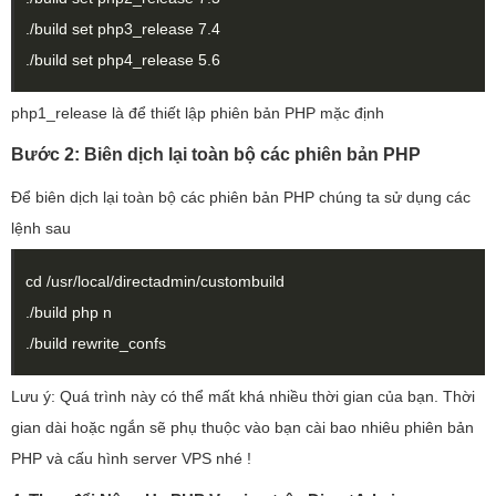
./build set php3_release 7.4
./build set php4_release 5.6
php1_release là để thiết lập phiên bản PHP mặc định
Bước 2: Biên dịch lại toàn bộ các phiên bản PHP
Để biên dịch lại toàn bộ các phiên bản PHP chúng ta sử dụng các
lệnh sau
cd /usr/local/directadmin/custombuild
./build php n
./build rewrite_confs
Lưu ý: Quá trình này có thể mất khá nhiều thời gian của bạn. Thời
gian dài hoặc ngắn sẽ phụ thuộc vào bạn cài bao nhiêu phiên bản
PHP và cấu hình server VPS nhé !