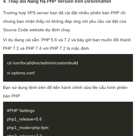
4. Thay đổi Nâng Hạ PHP Version trên DirectAdmin
Trường hợp VPS server bạn đã cài đặt nhiều phiên bản PHP rồi
nhưng bạn nhận thấy nó không đáp ứng với yêu cầu cài đặt của
Source Code website dự định chạy
Ví dụ đang cài sẵn: PHP 5.6 và 7.2 và bây giờ bạn muốn đổi thành
PHP 7.2 và PHP 7.4 với PHP 7.2 là mặc định.
cd /usr/local/directadmin/custombuild
vi options.conf
Bạn sử dụng lệnh trên để tiến hành chỉnh sửa file cấu hình phiên
bản PHP
#PHP Settings
php1_release=5.6
php1_mode=php-fpm