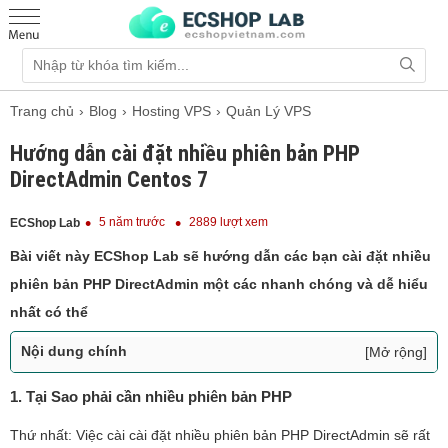
Trang chủ
Blog
Hosting VPS
Quản Lý VPS
Hướng dẫn cài đặt nhiều phiên bản PHP
DirectAdmin Centos 7
5 năm trước
2889 lượt xem
ECShop Lab
Bài viết này ECShop Lab sẽ hướng dẫn các bạn cài đặt nhiều
phiên bản PHP DirectAdmin một các nhanh chóng và dễ hiểu
nhất có thể
Nội dung chính
[Mở rộng]
1. Tại Sao phải cần nhiều phiên bản PHP
1. Tại Sao phải cần nhiều phiên bản PHP
2. Yêu cầu cần có trước khi cài đặt nhiều phiên bản PHP
với DirectAdmin - HĐH Centos 7
Thứ nhất: Việc cài cài đặt nhiều phiên bản PHP DirectAdmin sẽ rất