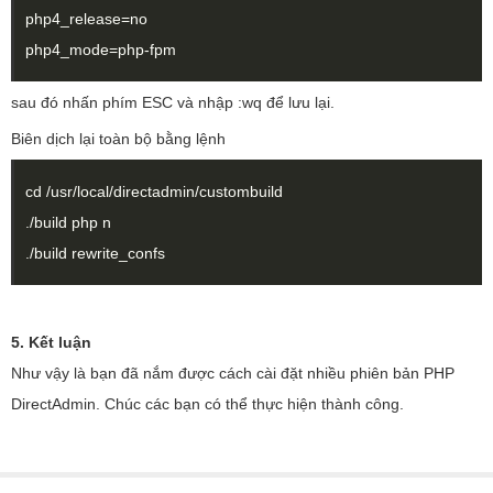
php4_release=no
php4_mode=php-fpm
sau đó nhấn phím ESC và nhập :wq để lưu lại.
Biên dịch lại toàn bộ bằng lệnh
cd /usr/local/directadmin/custombuild
./build php n
./build rewrite_confs
5. Kết luận
Như vậy là bạn đã nắm được cách cài đặt nhiều phiên bản PHP
DirectAdmin. Chúc các bạn có thể thực hiện thành công.