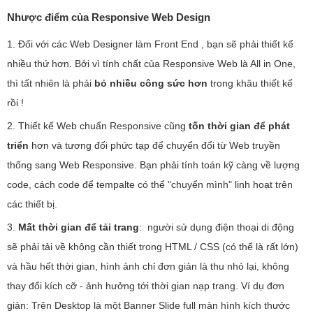
Nhược điểm của Responsive Web Design
1. Đối với các Web Designer làm Front End , bạn sẽ phải thiết kế
nhiều thứ hơn. Bởi vì tính chất của Responsive Web là All in One,
thì tất nhiên là phải
bỏ nhiều công sức hơn
trong khâu thiết kế
rồi !
2. Thiết kế Web chuẩn Responsive cũng
tốn thời gian để phát
triển
hơn và tương đối phức tạp để chuyển đổi từ Web truyền
thống sang Web Responsive. Bạn phải tính toán kỹ càng về lượng
code, cách code để tempalte có thể "chuyển mình" linh hoạt trên
các thiết bị.
3.
Mất thời gian để tải trang
: người sử dụng điện thoại di động
sẽ phải tải về không cần thiết trong HTML / CSS (có thể là rất lớn)
và hầu hết thời gian, hình ảnh chỉ đơn giản là thu nhỏ lại, không
thay đổi kích cỡ - ảnh hưởng tới thời gian nạp trang. Ví dụ đơn
giản: Trên Desktop là một Banner Slide full màn hình kích thước