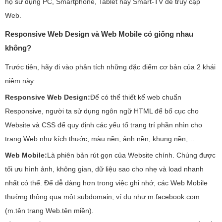
họ sử dụng PC, Smartphone, Tablet hay Smart-TV để truy cập
Web.
Responsive Web Design và Web Mobile có giống nhau
không?
Trước tiên, hãy đi vào phân tích những đặc điểm cơ bản của 2 khái
niệm này:
Responsive Web Design:
Để có thể thiết kế web chuẩn
Responsive, người ta sử dụng ngôn ngữ HTML để bố cục cho
Website và CSS để quy định các yếu tố trang trí phần nhìn cho
trang Web như kích thước, màu nền, ảnh nền, khung nền,…
Web Mobile:
Là phiên bản rút gọn của Website chính. Chúng được
tối ưu hình ảnh, không gian, dữ liệu sao cho nhẹ và load nhanh
nhất có thể. Để dễ dàng hơn trong việc ghi nhớ, các Web Mobile
thường thông qua một subdomain, ví dụ như m.facebook.com
(m.tên trang Web.tên miền).