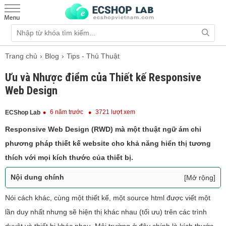
Trang chủ
Blog
Tips - Thủ Thuật
Ưu và Nhược điểm của Thiết kế Responsive
Web Design
6 năm trước
3721 lượt xem
ECShop Lab
Responsive Web Design (RWD) mà một thuật ngữ ám chỉ
phương pháp thiết kế website cho khả năng hiển thị tương
thích với mọi kích thước của thiết bị.
Nội dung chính
[Mở rộng]
Nhược điểm của Responsive Web Design
Nói cách khác, cùng một thiết kế, một source html được viết một
Ưu điểm của Responsive Web Design
lần duy nhất nhưng sẽ hiện thị khác nhau (tối ưu) trên các trình
Responsive Web Design và Web Mobile có giống nhau