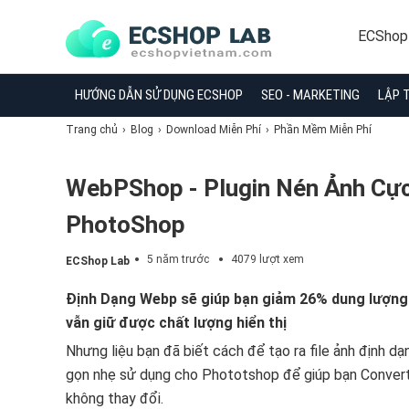
ECShop
HƯỚNG DẪN SỬ DỤNG ECSHOP
SEO - MARKETING
LẬP 
Trang chủ
Blog
Download Miễn Phí
Phần Mềm Miễn Phí
WebPShop - Plugin Nén Ảnh Cự
PhotoShop
5 năm trước
4079 lượt xem
ECShop Lab
Định Dạng Webp sẽ giúp bạn giảm 26% dung lượng 
vẫn giữ được chất lượng hiển thị
Nhưng liệu bạn đã biết cách để tạo ra file ảnh định 
gọn nhẹ sử dụng cho Phototshop để giúp bạn Conver
không thay đổi.