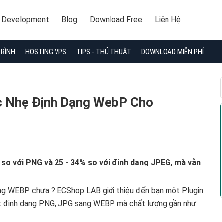
 Development
Blog
Download Free
Liên Hệ
TRÌNH
HOSTING VPS
TIPS - THỦ THUẬT
DOWNLOAD MIỄN PHÍ
c Nhẹ Định Dạng WebP Cho
so với PNG và 25 - 34% so với định dạng JPEG, mà vẫn
dạng WEBP chưa ? ECShop LAB giới thiệu đến bạn một Plugin
t định dạng PNG, JPG sang WEBP mà chất lượng gần như