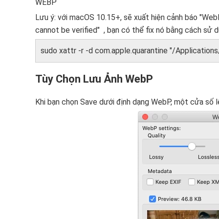
WEBP
Lưu ý: với macOS 10.15+, sẽ xuất hiện cảnh báo "We
cannot be verified" , bạn có thể fix nó bằng cách sử dụ
sudo xattr -r -d com.apple.quarantine "/Applicati
Tùy Chọn Lưu Ảnh WebP
Khi bạn chọn Save dưới định dạng WebP, một cửa số lệ