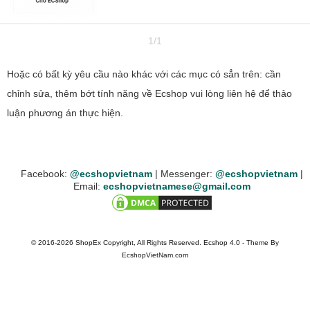
1/1
Hoặc có bất kỳ yêu cầu nào khác với các mục có sẳn trên: cần
chỉnh sửa, thêm bớt tính năng về Ecshop vui lòng liên hệ để thảo
luận phương án thực hiện.
Facebook:
@ecshopvietnam
| Messenger:
@ecshopvietnam
|
Email:
ecshopvietnamese
© 2016-2026 ShopEx Copyright, All Rights Reserved. Ecshop 4.0 - Theme By
EcshopVietNam.com