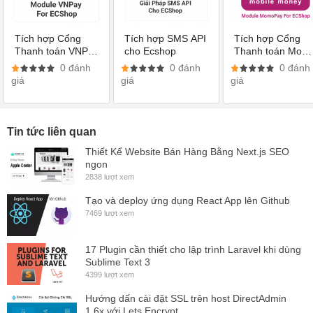
Tích hợp Cổng
Tích hợp SMS API
Tích hợp Cổng
Thanh toán VNPay
cho Ecshop
Thanh toán Mom
cho Ecshop
WebPay cho
0 đánh
0 đánh
0 đánh
Ecshop
giá
giá
giá
Tin tức liên quan
Thiết Kế Website Bán Hàng Bằng Next.js SEO
ngon
2838 lượt xem
Tạo và deploy ứng dụng React App lên Github
7469 lượt xem
17 Plugin cần thiết cho lập trình Laravel khi dùng
Sublime Text 3
4399 lượt xem
Hướng dấn cài đặt SSL trên host DirectAdmin
1.6x với Lets Encrypt