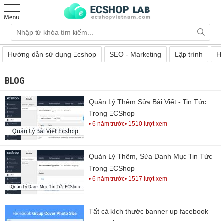
Hướng dẫn sử dụng Ecshop
SEO - Marketing
Lập trình
H
BLOG
Quản Lý Thêm Sửa Bài Viết - Tin Tức
Trong ECShop
• 6 năm trước
• 1510 lượt xem
Quản Lý Thêm, Sửa Danh Mục Tin Tức
Trong ECShop
• 6 năm trước
• 1517 lượt xem
Tất cả kích thước banner up facebook