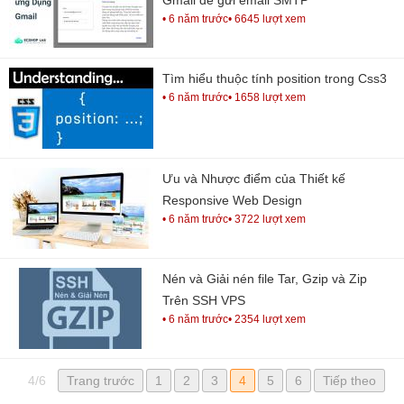
Gmail để gửi email SMTP
• 6 năm trước
• 6645 lượt xem
Tìm hiểu thuộc tính position trong Css3
• 6 năm trước
• 1658 lượt xem
Ưu và Nhược điểm của Thiết kế
Responsive Web Design
• 6 năm trước
• 3722 lượt xem
Nén và Giải nén file Tar, Gzip và Zip
Trên SSH VPS
• 6 năm trước
• 2354 lượt xem
4/6
Trang trước
1
2
3
4
5
6
Tiếp theo