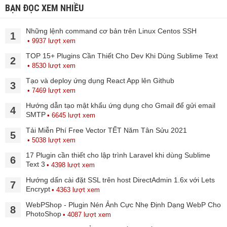
BẠN ĐỌC XEM NHIỀU
Những lệnh command cơ bản trên Linux Centos SSH
1
• 9937 lượt xem
TOP 15+ Plugins Cần Thiết Cho Dev Khi Dùng Sublime Text
2
• 8530 lượt xem
Tạo và deploy ứng dụng React App lên Github
3
• 7469 lượt xem
Hướng dẫn tạo mật khẩu ứng dụng cho Gmail để gửi email
4
SMTP
• 6645 lượt xem
Tải Miễn Phí Free Vector TẾT Năm Tân Sửu 2021
5
• 5038 lượt xem
17 Plugin cần thiết cho lập trình Laravel khi dùng Sublime
6
Text 3
• 4398 lượt xem
Hướng dấn cài đặt SSL trên host DirectAdmin 1.6x với Lets
7
Encrypt
• 4363 lượt xem
WebPShop - Plugin Nén Ảnh Cực Nhẹ Định Dạng WebP Cho
8
PhotoShop
• 4087 lượt xem